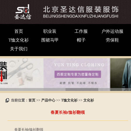
首页
职业装
工作服
户外运动服
T恤文化衫
围裙马甲
帽子
劳保鞋
关于我们
当前位置：
首页
>>
产品中心
>>
T恤文化衫
>>
文化衫
春夏长袖t恤衫翻领
春夏长袖t恤衫翻领