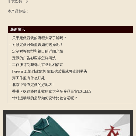
浏览次数：0
本产品标签：
最新资讯
·
关于定做西装的流程大家了解吗？
·
衬衫定做时领型该如何选择呢？
·
定制衬衫领型和袖口的详细介绍
·
定做的广告衫应该怎样清洗
·
工作服订制我选北京圣达相信装
·
Forever 21陷财政危机 靠低劣质量或将走到尽头
·
穿工作服有什么好处
·
北京冲锋衣定做的好地方！
·
香港卡奴迪路终止收购意大利奢侈品百货EXCELS
·
针对运动服的肩部如何设计比较合适呢？