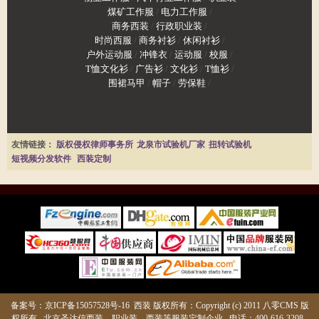
煤矿工作服
/
电力工作服
/
商务西装
/
行政职业装
/
时尚西服
/
商务衬衫
/
休闲衬衫
/
户外运动服
/
冲锋衣
/
运动服
/
校服
/
T恤文化衫
/
广告衫
/
文化衫
/
T恤衫
/
围裙马甲
/
帽子
/
劳保鞋
/
友情链接：
版权侵权律师事务所
龙泉市试验机厂家
扭转试验机
短视频分发软件
西装定制
备案号：
京ICP备15057528号-16
西装
版权所有：Copyright (c) 2011 八零CMS 版
权所有
北京圣达信西装
、职业装、西装等服装定制企业 电话：400-616-3208