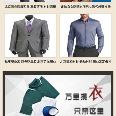
北京高档西服西服 夏装西服 衬衫西服
皮肤衣女防晒衣服男女透气超薄皮肤
定做
风衣
秋季职业装 商务职业装 北京定做职业
北京高档衬衫 长袖衬衫 职业装定做衬
装
衫