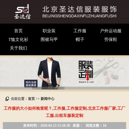
首页
职业装
工作服
户外运动服
T恤文化衫
围裙马甲
帽子
劳保鞋
关于我们
当前位置：
首页
>>
新闻中心
工作服的大小如何检查呢？,工作服,工作服定制,北京工作服厂家,工厂
工服,出租车服装定制
发布时间：2020-04-23 15:58:38
来源：
浏览次数：18