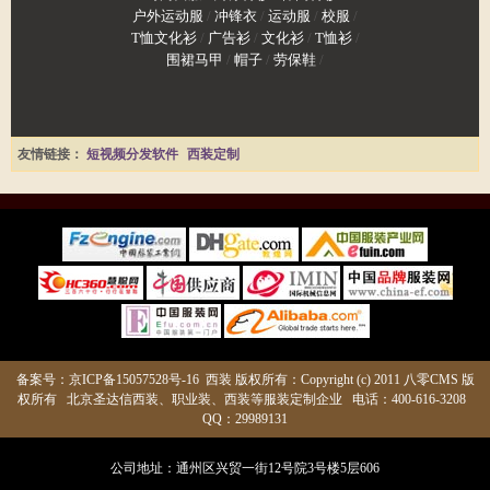
户外运动服
/
冲锋衣
/
运动服
/
校服
/
T恤文化衫
/
广告衫
/
文化衫
/
T恤衫
/
围裙马甲
/
帽子
/
劳保鞋
/
友情链接：
短视频分发软件
西装定制
备案号：
京ICP备15057528号-16
西装
版权所有：Copyright (c) 2011 八零CMS 版
权所有
北京圣达信西装
、职业装、西装等服装定制企业 电话：400-616-3208
QQ：29989131
公司地址：通州区兴贸一街12号院3号楼5层606