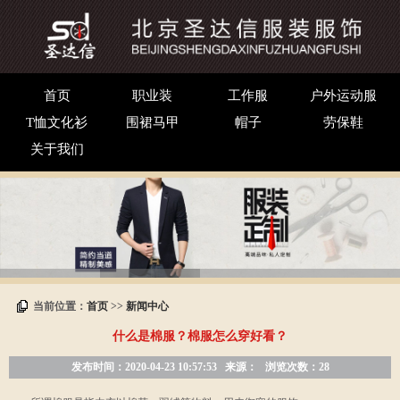
首页
职业装
工作服
户外运动服
T恤文化衫
围裙马甲
帽子
劳保鞋
关于我们
当前位置：
首页
>>
新闻中心
什么是棉服？棉服怎么穿好看？
发布时间：2020-04-23 10:57:53
来源：
浏览次数：28