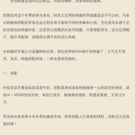
所谓棉服是指内充以棉花、羽绒等物料，用来御寒的服饰。
想要应对这个冬季的寒冷变化，时尚又实用的棉服和羽绒服是必不可少的。与各
式棉服相搭配的穿着也会让熟女每天都有不同的形象和心情。无论是街头感十足
的光面短款棉服外套，还是简洁优雅的长款羽绒服，只要搭配得当，适当运用帽
子、围巾等配饰，就能穿出属于你的流行风格。
长棉服经常被认为是臃肿的代表，害怕变胖的MM都不穿棉服了，土气又不漂
亮。其实，棉服搭配得体，一样会显得高挑的。
一、搭配
外套应该尽量选短款或是中款，搭配紧身或者是稍微修身一点的款型的裤装，就
很ok！MM棕色短外套、条纹打底衣、修身裤的潮搭，既显高显瘦、又简洁大
方。
军绿色外套席卷今年冬季的服装市场，简单搭配上打底裤和球鞋，清新活力还显
瘦的哦！