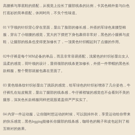
高腰裤与厚底鞋的搭配，从视觉上拉长了腿部线条的比例，卡其色棉外套与白色
打底衫的简单搭配，休闲时尚，不失个性味道。
01 V字领的针织背心穿在里面，显出了脸部的修长感，外搭的军绿色束腰型棉
服，穿出了小细腰的感觉，宽大的下摆把下身包裹得非常好，黑色的小腿裤与皮
鞋，让腿部的线条也变得更加修长了，一顶黄色针织帽起到了点缀的作用。
02牛仔裤是每个MM必备的单品，而且非常容易搭配，浅紫色的针织衫显出女人
温柔的感觉，荷叶领的设计，显得颈部的线条更加修长，外搭一件带帽的黑色长
款棉服，整个臀部就被包裹在里面了。
03 黄色细条纹针织衫显出了跳跃的感觉，给军绿色的针织衫增添了几分姿色，牛
仔裤扎在短皮靴里，显出了腿部的线条感，牛仔裤褶皱的感觉也不会看到不美的
腿形，深灰色长款棉服同样把屁股遮盖得严严实实了。
04 内穿一件运动服，让你随时想运动的时候，可以脱掉外衣，享受运动给你带来
的快乐感觉，黑色legging能修长你腿部的线条感，咖啡色的靴子和皮包起到了相
互映衬的效果。