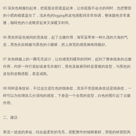
05 深灰色棉服扣起来，把屁股全部遮盖起来，让你屁股不会冷的同时，也把臀部
的小肥肉都遮盖住了，浅灰色的legging和皮包搭配得非常协调，整体颜色非常素
雅，咖啡色的小皮靴穿起来又保暖又时尚。
06 黑色和蓝色相间的宽条纹，起了点缀作用，海军蓝带来一种久违的大海的气
息，黑色长款棉服与黑色的小腿裤，把上身宽的感觉掩饰得极好。
07 灰色棉服上的一圈毛毛设计，让你感觉到暖和的同时，起到了整体线条的点缀
作用，内穿一件打底衫或者毛衣都行，黑色直板裤同样是显瘦的造型，与黑色的
皮包和皮靴搭配，甚是成熟。
08 同样是条纹衫，不过这次是红色的细条纹，其实不管是粗条纹还是细条纹，一
样可以为你增添几分清纯的感觉，下身是一个全黑的造型，白色的围巾起了点缀
作用。
二、建议
寒流一波波的来临，结合超柔软的毛毛，搭配整件的铺棉素材，滑面的材质防风