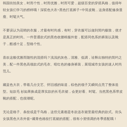
韩国街拍美女，时而个性，时而优雅，时而可爱，超级百变的穿搭风格，值得年
轻女孩们学习的榜样哦！深驼色大衣+黑色打底裤子+中筒皮靴，这身搭配修身显
瘦、时髦大气。
不要误认为花哨的衣服，才最有时尚感，有时，穿衣服可以做到简约极致，便才
是真正的时尚。一件普通款式的黑色收腰棉服外套，配搭同色系的裤装以及靴
子，酷感十足，型格个性。
喜欢这般优雅而随性的混搭吗？浅浅的灰色，清雅、低调，诠释出独特的简约之
美，配一件黑色高领款式的毛衣、暗红色的修身裤装，展现城市女孩的迷人时尚
范儿。
藏蓝色大衣，带着几分文艺、怀旧感的味道，棕色的领子又瞬间点亮了整体造
型。短款毛 衫如果换成是厚实款的长毛衣裙，会更好看、时髦。当然黑色系带皮
靴的搭配，也很潮呢。
无论是格子、条纹或是千鸟格，这些元素都是冬款连衣裙里最经典的款式。街头
女孩黑色大衣外套+藏青色格纹打底裙的搭配，很有小资情调的冬季搭配哦！